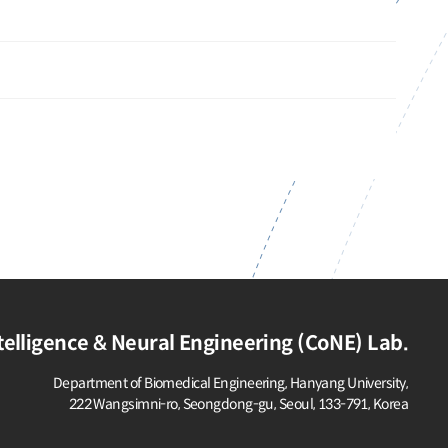
elligence & Neural Engineering (CoNE) Lab.
Department of Biomedical Engineering, Hanyang University,
222 Wangsimni-ro, Seongdong-gu,
Seoul, 133-791, Korea