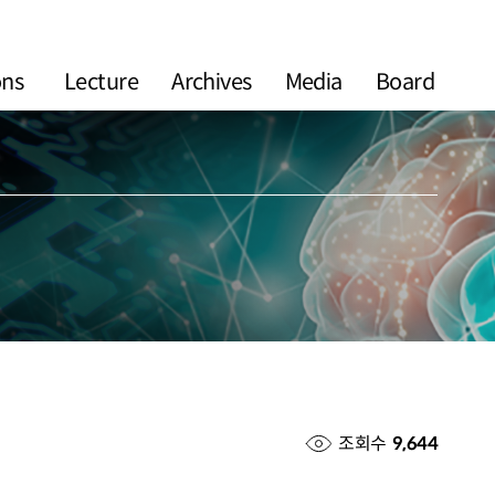
ons
Lecture
Archives
Media
Board
조회수
9,644